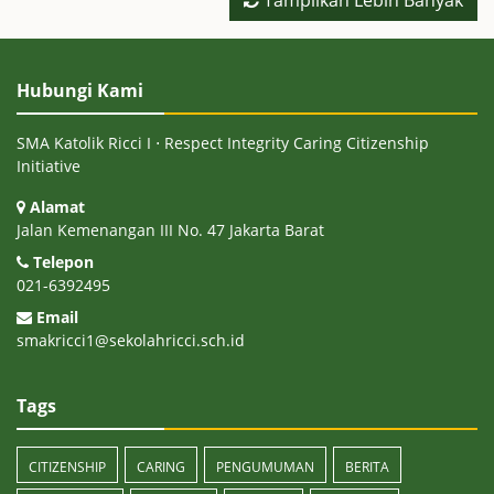
Tampilkan Lebih Banyak
Hubungi Kami
SMA Katolik Ricci I ⋅ Respect Integrity Caring Citizenship
Initiative
Alamat
Jalan Kemenangan III No. 47 Jakarta Barat
Telepon
021-6392495
Email
smakricci1@sekolahricci.sch.id
Tags
CITIZENSHIP
CARING
PENGUMUMAN
BERITA