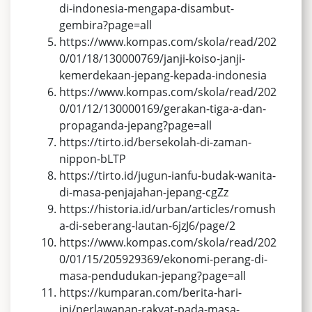
di-indonesia-mengapa-disambut-
gembira?page=all
https://www.kompas.com/skola/read/202
0/01/18/130000769/janji-koiso-janji-
kemerdekaan-jepang-kepada-indonesia
https://www.kompas.com/skola/read/202
0/01/12/130000169/gerakan-tiga-a-dan-
propaganda-jepang?page=all
https://tirto.id/bersekolah-di-zaman-
nippon-bLTP
https://tirto.id/jugun-ianfu-budak-wanita-
di-masa-penjajahan-jepang-cgZz
https://historia.id/urban/articles/romush
a-di-seberang-lautan-6jzJ6/page/2
https://www.kompas.com/skola/read/202
0/01/15/205929369/ekonomi-perang-di-
masa-pendudukan-jepang?page=all
https://kumparan.com/berita-hari-
ini/perlawanan-rakyat-pada-masa-