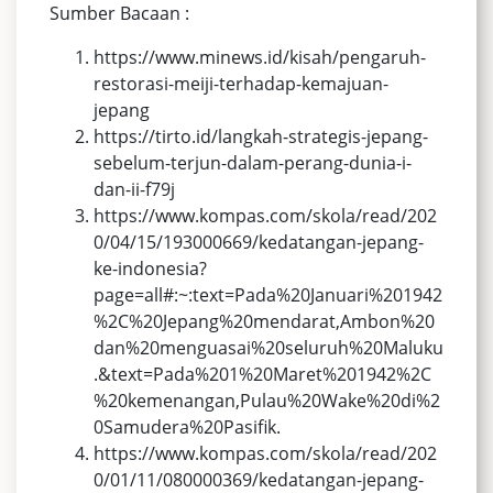
Sumber Bacaan :
https://www.minews.id/kisah/pengaruh-
restorasi-meiji-terhadap-kemajuan-
jepang
https://tirto.id/langkah-strategis-jepang-
sebelum-terjun-dalam-perang-dunia-i-
dan-ii-f79j
https://www.kompas.com/skola/read/202
0/04/15/193000669/kedatangan-jepang-
ke-indonesia?
page=all#:~:text=Pada%20Januari%201942
%2C%20Jepang%20mendarat,Ambon%20
dan%20menguasai%20seluruh%20Maluku
.&text=Pada%201%20Maret%201942%2C
%20kemenangan,Pulau%20Wake%20di%2
0Samudera%20Pasifik.
https://www.kompas.com/skola/read/202
0/01/11/080000369/kedatangan-jepang-