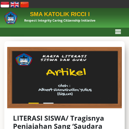
SMA KATOLIK RICCI I
Respect Integrity Caring Citizenship Initiative
LITERASI SISWA/ Tragisnya
Penjajahan Sang ‘Saudara