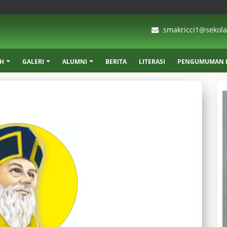
smakricci1@sekolah
AH
GALERI
ALUMNI
BERITA
LITERASI
PENGUMUMAN K