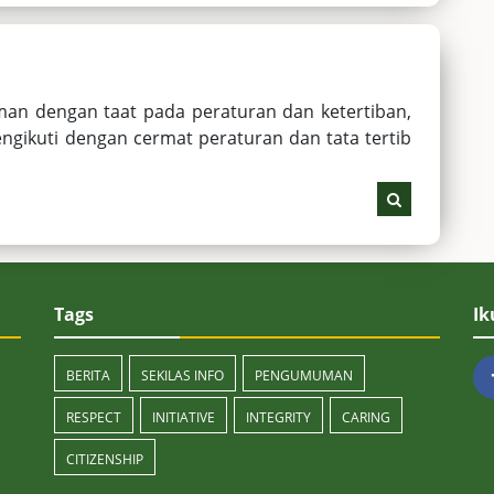
man dengan taat pada peraturan dan ketertiban,
ngikuti dengan cermat peraturan dan tata tertib
Tags
Ik
BERITA
SEKILAS INFO
PENGUMUMAN
RESPECT
INITIATIVE
INTEGRITY
CARING
CITIZENSHIP