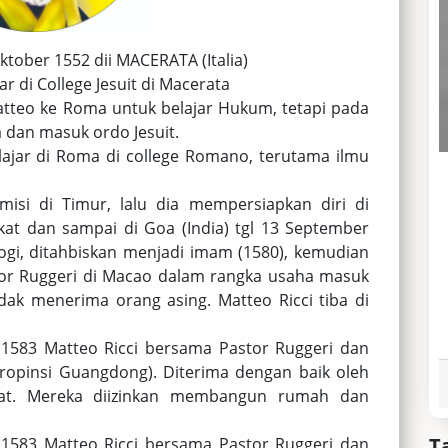
Oktober 1552 dii MACERATA (Italia)
r di College Jesuit di Macerata
teo ke Roma untuk belajar Hukum, tetapi pada
a dan masuk ordo Jesuit.
ajar di Roma di college Romano, terutama ilmu
isi di Timur, lalu dia mempersiapkan diri di
kat dan sampai di Goa (India) tgl 13 September
logi, ditahbiskan menjadi imam (1580), kemudian
or Ruggeri di Macao dalam rangka usaha masuk
idak menerima orang asing. Matteo Ricci tiba di
1583 Matteo Ricci bersama Pastor Ruggeri dan
ropinsi Guangdong). Diterima dengan baik oleh
at. Mereka diizinkan membangun rumah dan
T
1583 Matteo Ricci bersama Pastor Ruggeri dan