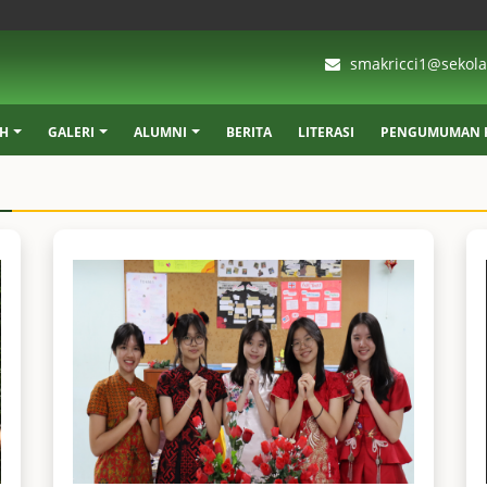
smakricci1@sekolah
AH
GALERI
ALUMNI
BERITA
LITERASI
PENGUMUMAN K