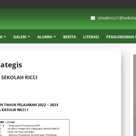
smakricci1@sekolah
AH
GALERI
ALUMNI
BERITA
LITERASI
PENGUMUMAN K
ategis
 SEKOLAH RICCI