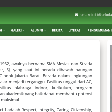
smakricci1@sekolah
AH
GALERI
ALUMNI
BERITA
LITERASI
PENGUMUMAN K
un 1962, awalnya bernama SMA Mesias dan Strada
auer, SJ, yang saat ini berada dibawah naungan
Glodok Jakarta Barat. Berada dalam lingkungan
ar menjadi terganggu. Fasilitas unggul dari AC,
ilitas olahraga indoor, kurikulum, program
nan akademik yang baik dapat membantu potensi
a maksimal
i 1 adalah Respect, Integrity, Caring, Citizenship,