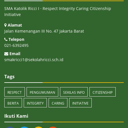
SMA Katolik Ricci I ⋅ Respect Integrity Caring Citizenship
Initiative
Alamat
Jalan Kemenangan III No. 47 Jakarta Barat
Telepon
021-6392495
Email
smakricci1@sekolahricci.sch.id
Tags
RESPECT
PENGUMUMAN
SEKILAS INFO
CITIZENSHIP
BERITA
INTEGRITY
CARING
INITIATIVE
Ikuti Kami