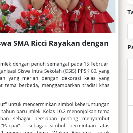
T
swa SMA Ricci Rayakan dengan
P
 Imlek dengan penuh semangat pada 15 Februari
ganisasi Siswa Intra Sekolah (OSIS) PPSK 60, yang
lah yang meriah dengan dekorasi kelas yang
at tema berbeda, menggambarkan tradisi khas
but" untuk mencerminkan simbol keberuntungan
 tahun baru Imlek. Kelas 10.2 menonjolkan tema
rsihan sebagai persiapan penting menyambut
 "Pai-pai" sebagai simbol permintaan atas
1.2 mengusung tema "Makan Bersama" untuk