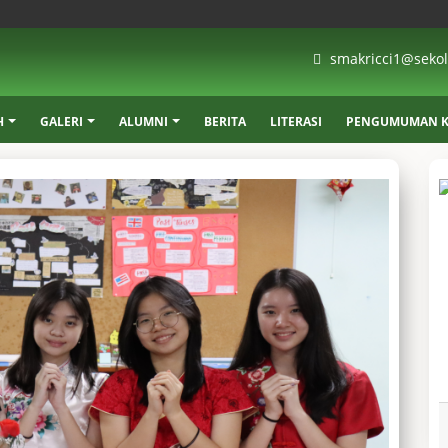
smakricci1@sekola
H
GALERI
ALUMNI
BERITA
LITERASI
PENGUMUMAN K