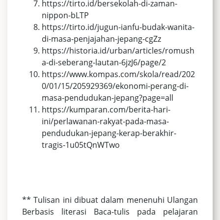
https://tirto.id/bersekolah-di-zaman-
nippon-bLTP
https://tirto.id/jugun-ianfu-budak-wanita-
di-masa-penjajahan-jepang-cgZz
https://historia.id/urban/articles/romush
a-di-seberang-lautan-6jzJ6/page/2
https://www.kompas.com/skola/read/202
0/01/15/205929369/ekonomi-perang-di-
masa-pendudukan-jepang?page=all
https://kumparan.com/berita-hari-
ini/perlawanan-rakyat-pada-masa-
pendudukan-jepang-kerap-berakhir-
tragis-1u05tQnWTwo
** Tulisan ini dibuat dalam menenuhi Ulangan
Berbasis literasi Baca-tulis pada pelajaran