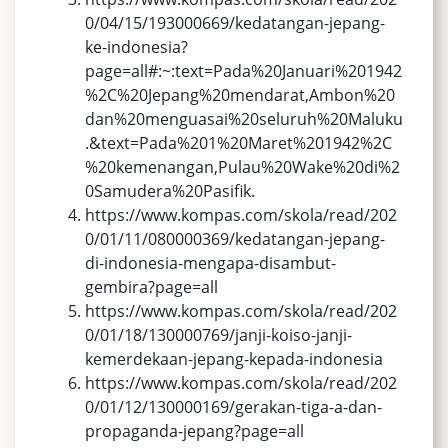
0/04/15/193000669/kedatangan-jepang-
ke-indonesia?
page=all#:~:text=Pada%20Januari%201942
%2C%20Jepang%20mendarat,Ambon%20
dan%20menguasai%20seluruh%20Maluku
.&text=Pada%201%20Maret%201942%2C
%20kemenangan,Pulau%20Wake%20di%2
0Samudera%20Pasifik.
https://www.kompas.com/skola/read/202
0/01/11/080000369/kedatangan-jepang-
di-indonesia-mengapa-disambut-
gembira?page=all
https://www.kompas.com/skola/read/202
0/01/18/130000769/janji-koiso-janji-
kemerdekaan-jepang-kepada-indonesia
https://www.kompas.com/skola/read/202
0/01/12/130000169/gerakan-tiga-a-dan-
propaganda-jepang?page=all