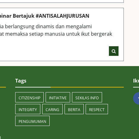
Webinar Bertajuk #ANTISALAHJURUSAN
ia berlangsung dinamis dan mengalami
at memaksa setiap manusia untuk ikut bergerak
Tags
Ik
CITIZENSHIP
INITIATIVE
SEKILAS INFO
INTEGRITY
CARING
BERITA
RESPECT
PENGUMUMAN
d