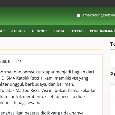
smakricci1@sekolah
AH
GALERI
ALUMNI
BERITA
LITERASI
PENGUMUMAN K
T
ik Ricci 1!
rhormat dan bersyukur dapat menjadi bagian dari
P
Di SMA Katolik Ricci 1, kami memiliki visi yang
ter unggul, berbudaya, dan beriman,
itualitas Matteo Ricci. Visi ini bukan hanya sekadar
kami untuk membentuk setiap peserta didik
 positif bagi sesama.
enghasilkan peserta didik yang tidak hanya