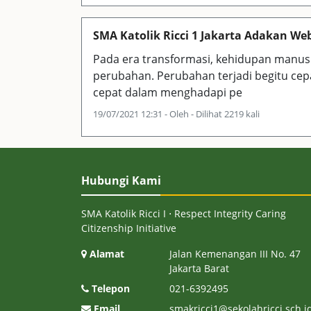
SMA Katolik Ricci 1 Jakarta Adakan 
Pada era transformasi, kehidupan manus
perubahan. Perubahan terjadi begitu cep
cepat dalam menghadapi pe
19/07/2021 12:31 - Oleh - Dilihat 2219 kali
Hubungi Kami
SMA Katolik Ricci I ⋅ Respect Integrity Caring
Citizenship Initiative
Alamat
Jalan Kemenangan III No. 47
Jakarta Barat
Telepon
021-6392495
Email
smakricci1@sekolahricci.sch.i