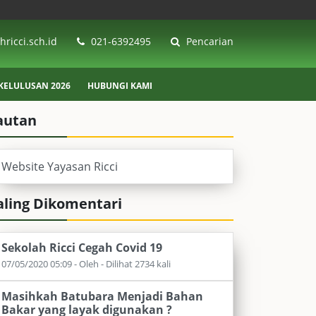
ricci.sch.id
021-6392495
Pencarian
ELULUSAN 2026
HUBUNGI KAMI
autan
Website Yayasan Ricci
aling Dikomentari
Sekolah Ricci Cegah Covid 19
07/05/2020 05:09 - Oleh - Dilihat 2734 kali
Masihkah Batubara Menjadi Bahan
Bakar yang layak digunakan ?