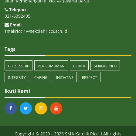
Jalan Kemenangan III No. 47 Jakarta Barat
Telepon
021-6392495
Email
smakricci1@sekolahricci.sch.id
Tags
CITIZENSHIP
PENGUMUMAN
BERITA
SEKILAS INFO
INTEGRITY
CARING
INITIATIVE
RESPECT
Ikuti Kami
Copyright © 2020 - 2026
SMA Katolik Ricci I
All rights